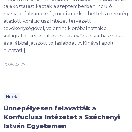
tájékoztatást kaptak a szeptemberben induló
nyelvtanfolyamokról, megismerkedhettek a nemrég
átadott Konfuciusz Intézet tervezett
tevékenységével, valamint kipróbálhatták a
kalligráfiát, a stencilfestést, az evőpálcika-használatot
és a lábbal játszott tollaslabdát. A Kínával ápolt
oktatási, […]
2026.03.27.
Hírek
Ünnepélyesen felavatták a
Konfuciusz Intézetet a Széchenyi
István Egyetemen