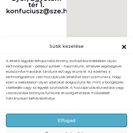
tér 1.
konfuciusz@sze.hu
Sütik kezelése
A lehető legjobb felhasználói élmény biztosítása érdekében olyan
technológiákat – például sütiket – használunk, amelyek segítségével
eszközinformációkat tárolunk és/vagy érünk el. Az ezekhez a
technológiákhoz való hozzájárulás lehetővé teszi számunkra, hogy
ezen a weboldalon olyan adatokat dolgozzunk fel, mint a böngészési
viselkedés vagy az egyedi azonosítók. A hozzájárulás elutasítása vagy
visszavonása bizonyos funkciók és szolgáltatások működését
hátrányosan befolyásolhatja.
Elfogad