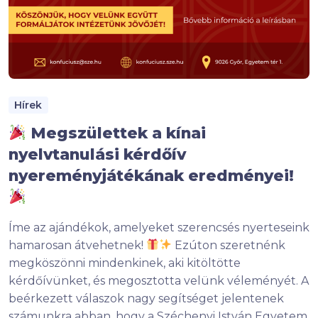
Hírek
Megszülettek a kínai
nyelvtanulási kérdőív
nyereményjátékának eredményei!
Íme az ajándékok, amelyeket szerencsés nyerteseink
hamarosan átvehetnek!
Ezúton szeretnénk
megköszönni mindenkinek, aki kitöltötte
kérdőívünket, és megosztotta velünk véleményét. A
beérkezett válaszok nagy segítséget jelentenek
számunkra abban, hogy a Széchenyi István Egyetem