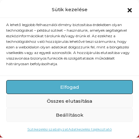
Sütik kezelése
A lehető legjobb felhasználói élmény biztosítása érdekében olyan
technológiákat – például sütiket – használunk, amelyek segítségével
eszközinformációkat tárolunk és/vagy érünk el. Az ezekhez a
technológiákhoz való hozzájárulás lehetővé teszi számunkra, hogy
ezen a weboldalon olyan adatokat dolgozzunk fel, mint a böngészési
viselkedés vagy az egyedi azonosítók. A hozzájárulás elutasítása vagy
visszavonása bizonyos funkciók és szolgáltatások működését
hátrányosan befolyásolhatja.
Elfogad
Összes elutasítása
Beállítások
Sütikezelési szabályzat
Adatkezelési tájékoztató
Sidebar