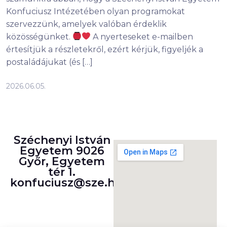
Konfuciusz Intézetében olyan programokat
szervezzünk, amelyek valóban érdeklik
közösségünket.
A nyerteseket e-mailben
értesítjük a részletekről, ezért kérjük, figyeljék a
postaládájukat (és […]
2026.06.05.
Széchenyi István
Egyetem 9026
Győr, Egyetem
tér 1.
konfuciusz@sze.hu